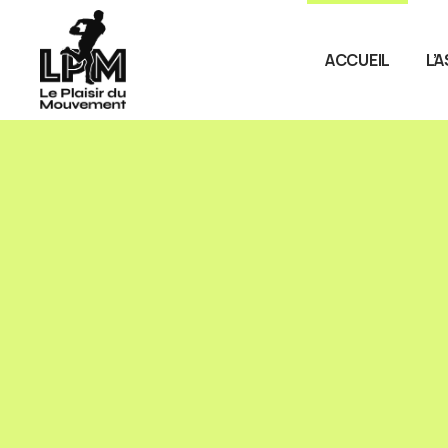
Pr
ACCUEIL
L’
St
Pr
St