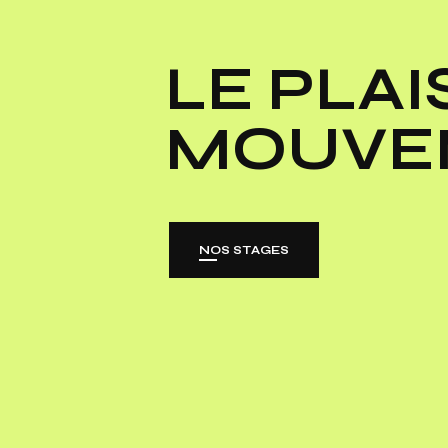
LE PLAI
MOUVE
NOS STAGES