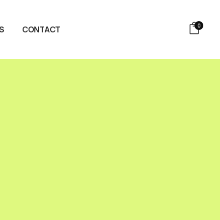
0
S
CONTACT