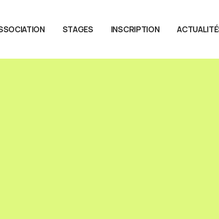
ésentation
Enfant 05-11 juillet 2026
ASSOCIATION
STAGES
INSCRIPTION
ACTUALITÉ
aff technique
Enfant 12-18 juillet 2026
Adulte 05-11 juillet 2026
Adulte 12-18 juillet 2026
ésentation
Enfant 05-11 juillet 2026
aff technique
Enfant 12-18 juillet 2026
Adulte 05-11 juillet 2026
Adulte 12-18 juillet 2026