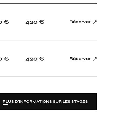
0 €
420 €
Réserver
0 €
420 €
Réserver
PLUS D'INFORMATIONS SUR LES STAGES