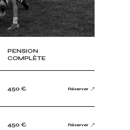
PENSION
COMPLÈTE
450 €
Réserver
450 €
Réserver